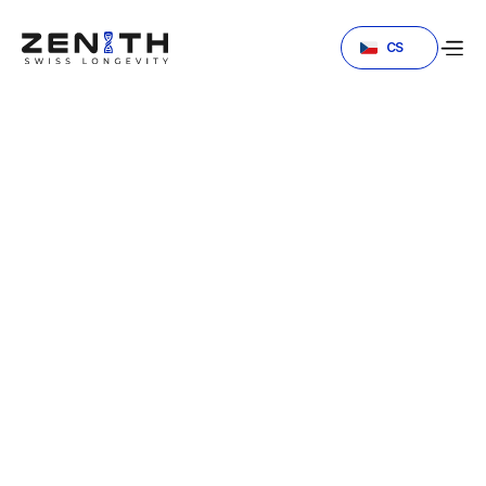
Select Language
CS
Tým
Roderick Lambert
Poradce – Hubnutí a optimalizace spánku